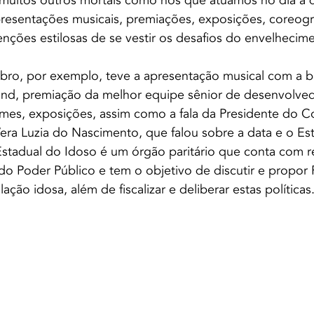
muitos outros mortais como nós que atuamos no dia a d
resentações musicais, premiações, exposições, coreograf
venções estilosas de se vestir os desafios do envelhecime
ubro, por exemplo, teve a apresentação musical com a b
and, premiação da melhor equipe sênior de desenvolve
lmes, exposições, assim como a fala da Presidente do C
era Luzia do Nascimento, que falou sobre a data e o Es
stadual do Idoso é um órgão paritário que conta com r
 do Poder Público e tem o objetivo de discutir e propor P
ação idosa, além de fiscalizar e deliberar estas políticas