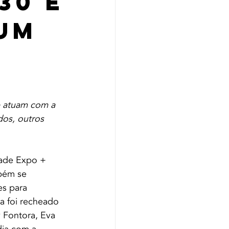
30 e
rum
e atuam com a 
os, outros 
dade Expo + 
bém se 
s para 
a foi recheado 
 Fontora, Eva 