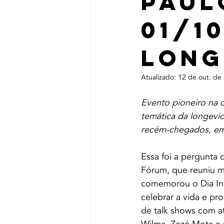
Paul
01/1
Long
Atualizado:
12 de out. de
Evento pioneiro na 
temática da longevid
recém-chegados, em 
Essa foi a pergunta 
Fórum, que reuniu m
comemorou o Dia Int
celebrar a vida e pr
de talk shows com a