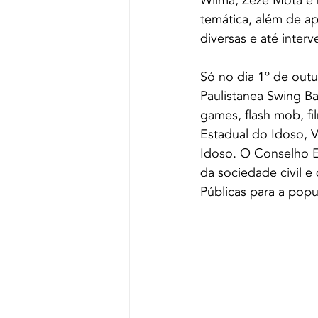
Wilma, Zezé Mota e 
temática, além de ap
diversas e até inter
Só no dia 1º de out
Paulistanea Swing B
games, flash mob, fi
Estadual do Idoso, V
Idoso. O Conselho E
da sociedade civil e
Públicas para a popul