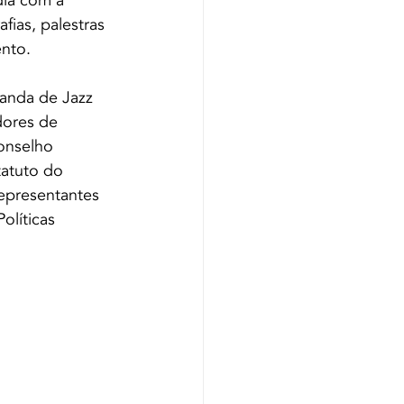
ia com a 
ias, palestras 
nto. 
anda de Jazz 
dores de 
onselho 
tatuto do 
epresentantes 
olíticas 
.