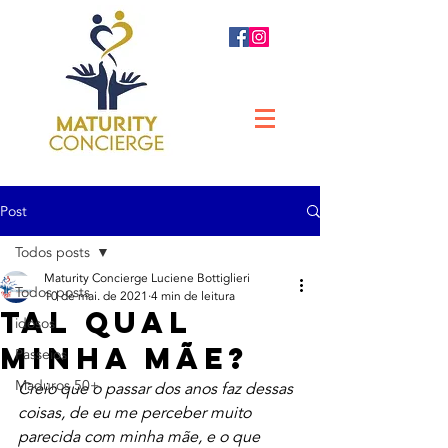
Post
Todos posts
Maturity Concierge Luciene Bottiglieri
Todos posts
10 de mai. de 2021
4 min de leitura
Tal qual
idosos
minha mãe?
Passeios
Maduros 50+
Creio que o passar dos anos faz dessas 
coisas, de eu me perceber muito 
parecida com minha mãe, e o que 