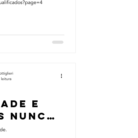
qualificados?page=4
tiglieri
 leitura
,
dade e
s nunca
de.