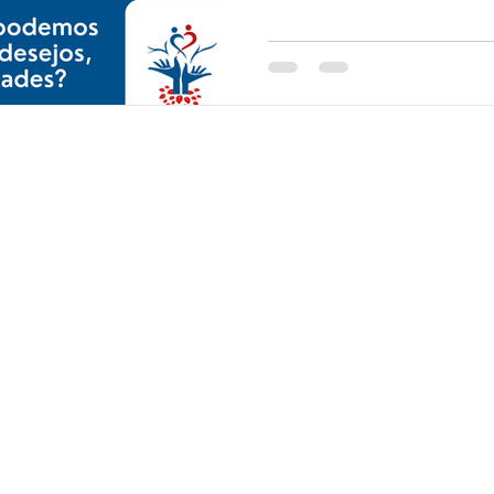
Fale conosco: 55 11 99298-5227 (whatsapp/celular)
E-mail:
contato@maturityconcierge.com.br
São Paulo - SP - Brasil