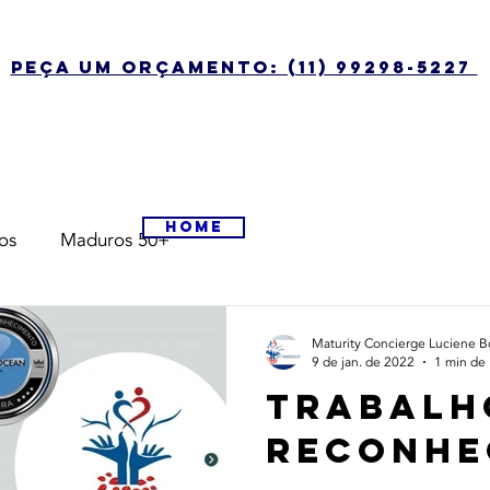
peça um orçamento: (11) 99298-5227
Home
os
Maduros 50+
Maturity Concierge Luciene Bot
9 de jan. de 2022
1 min de 
Trabalh
reconhe