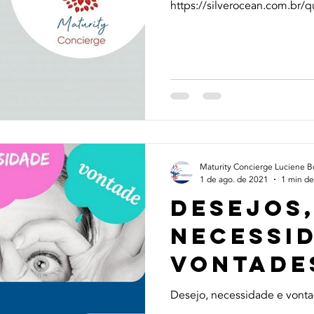
https://silverocean.com.br/
Maturity Concierge Luciene Bot
1 de ago. de 2021
1 min de
Desejos
necessi
vontade
acabam.
Desejo, necessidade e vonta