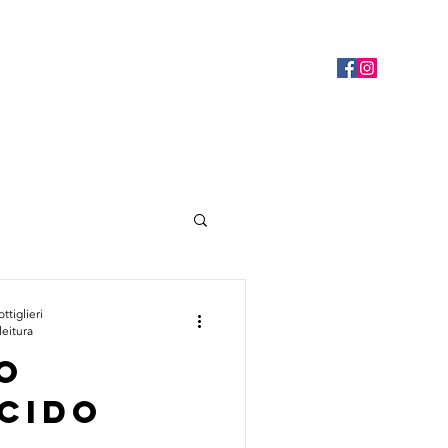
tiglieri
leitura
o
cido